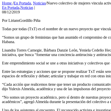
Home
/
En Portada
,
Noticias
/
Nuevo colectivo de mujeres vincula acti
En Portada
,
Noticias
|
08/12/2019
Por LiriansGordillo Piña
Todas por todas (TxT) es el nombre de un nuevo proyecto que vincula
“Somos un grupo de feministas que han asumido el compromiso de contr
Habana.
Lisandra Torres Carnegie, Bárbara Danzie León, Yeniela Cedeño Heche
iniciativa, que busca “fomentar una conciencia antirracista y antirraci
Este emprendimiento social se une a otras iniciativas y colectivos que
Entre las estrategias y acciones que se propone realizar TxT están se
espacios de reflexión y debate; articular y trabajar en red con otras in
“Cada acción que realicemos tiene que tener un producto comunicativo
dijo Yulexis Almeida, académica y una de las impulsoras del proyect
“No somos un proyecto académico, pero sí dentro de nuestras proyecci
académicos”, agregó Almeida durante la presentación del colectivo a u
Uno de los asistentes al encuentro. El reconocido activista e inves