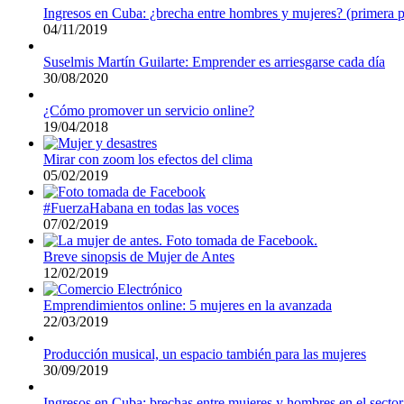
Ingresos en Cuba: ¿brecha entre hombres y mujeres? (primera p
04/11/2019
Suselmis Martín Guilarte: Emprender es arriesgarse cada día
30/08/2020
¿Cómo promover un servicio online?
19/04/2018
Mirar con zoom los efectos del clima
05/02/2019
#FuerzaHabana en todas las voces
07/02/2019
Breve sinopsis de Mujer de Antes
12/02/2019
Emprendimientos online: 5 mujeres en la avanzada
22/03/2019
Producción musical, un espacio también para las mujeres
30/09/2019
Ingresos en Cuba: brechas entre mujeres y hombres en el sector 