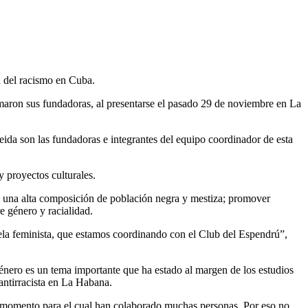
n del racismo en Cuba.
rmaron sus fundadoras, al presentarse el pasado 29 de noviembre en La
da son las fundadoras e integrantes del equipo coordinador de esta
y proyectos culturales.
ta una alta composición de población negra y mestiza; promover
re género y racialidad.
uela feminista, que estamos coordinando con el Club del Espendrú”,
énero es un tema importante que ha estado al margen de los estudios
antirracista en La Habana.
n momento para el cual han colaborado muchas personas. Por eso no