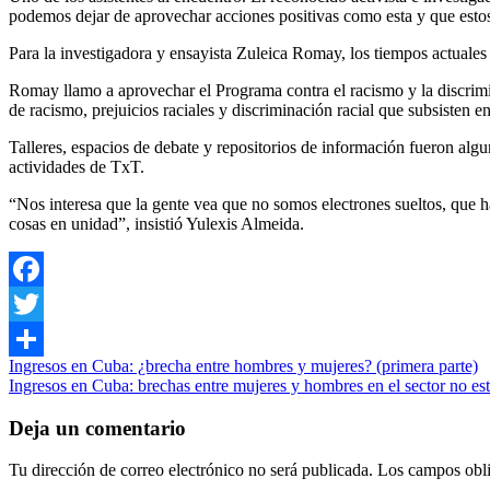
podemos dejar de aprovechar acciones positivas como esta y que esto
Para la investigadora y ensayista Zuleica Romay, los tiempos actuales 
Romay llamo a aprovechar el Programa contra el racismo y la discrimi
de racismo, prejuicios raciales y discriminación racial que subsisten 
Talleres, espacios de debate y repositorios de información fueron alg
actividades de TxT.
“Nos interesa que la gente vea que no somos electrones sueltos, que
cosas en unidad”, insistió Yulexis Almeida.
Facebook
Twitter
Ingresos en Cuba: ¿brecha entre hombres y mujeres? (primera parte)
Compartir
Ingresos en Cuba: brechas entre mujeres y hombres en el sector no est
Deja un comentario
Tu dirección de correo electrónico no será publicada.
Los campos obli