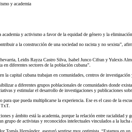
vismo y academia
 academia y activismo a favor de la equidad de género y la eliminació
ibuir a la construcción de una sociedad no racista y no sexista”, afi
varria, Leidis Rayza Castro Silva, Isabel Junco Cifran y Yulexis Almei
sta en diferentes sectores de la población cubana”.
 en la capital cubana trabajan en comunidades, centros de investigación 
nsibilizar a diferentes grupos poblacionales de comunidades donde exis
iciativas y estimular el desarrollo de investigaciones y publicaciones sob
 para que pueda multiplicarse la experiencia. Ese es el caso de la esc
o TxT.
ones y ámbito está la academia, porque la relación entre racialidad y g
n grupo de activistas y reconocidos intelectuales vinculados a la lucha 
tigador Tomás Hernández, aseguró sentirse muy optimista. “Estamos en u